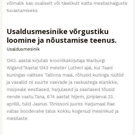
võimalik kas osaliselt või täielikult katta mesilashaiguste
tuvastamiseks
Usaldusmesinike võrgustiku
loomine ja nõustamise teenus.
Usaldusmesinik
1343. aastal kirjutab kroonikakirjutaja Marburgi
Wigand:“Aastal 1343 meister Lutheri ajal, kui Taani
kuningas valitses Tallinna maal, rõhusid kuninga rüütlid
ja vasallid nii suurte vaevade ja raskustega elanikke,
mispeale eestlased, harjulased ja saarlased tõusid
nende vastu.Täna, 674 aastat hiljem, jüripäeval 23.
aprillil, tulid Jaanus Tõnissoni juures Harjumaal Rae
vallas Soodevahe talus kokku kogenud mesinikud ja
mesilaste