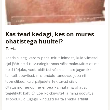
Kas tead kedagi, kes on mures
ohatistega huultel?
Tervis
Teadsin isegi varem päris mitut inimest, kuid viimasel
ajal jääb neid tutvusringkonnas vähemaks.Mitte et ma
neid tõrjuks, vastupidi! Kui võimalus, siis jagan ikka
lahkelt soovitusi, mis endale tunduvad juba nii
loomulikud, kuid paljudele tekitavad siiski
üllatusmomendi: me ei pea kannatama ohatisi,
tegelikult kah! 🙂 Loe kokkuvõtet ja minu soovitusi
allpool.Kuid lugege kindlasti ka täispikka artiklit