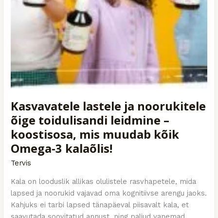
Kasvavatele lastele ja noorukitele
õige toidulisandi leidmine –
koostisosa, mis muudab kõik
Omega-3 kalaõlis!
Tervis
Kala on looduslik allikas olulistele rasvhapetele, mida
lapsed ja noorukid vajavad oma kognitiivse arengu jaoks.
Kahjuks ei tarbi lapsed tänapäeval piisavalt kala, et
saavutada soovitatud annust, ning paljud vanemad