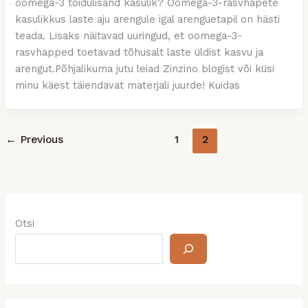
oomega-3 toidulisand kasulik? Oomega-3-rasvhapete
kasulikkus laste aju arengule igal arenguetapil on hästi
teada. Lisaks näitavad uuringud, et oomega-3-
rasvhapped toetavad tõhusalt laste üldist kasvu ja
arengut.Põhjalikuma jutu leiad Zinzino blogist või küsi
minu käest täiendavat materjali juurde! Kuidas
←
Previous
1
2
Otsi