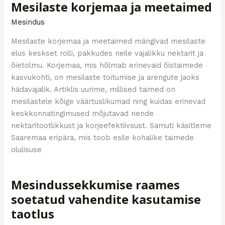
Mesilaste korjemaa ja meetaimed
Mesindus
Mesilaste korjemaa ja meetaimed mängivad mesilaste
elus keskset rolli, pakkudes neile vajalikku nektarit ja
õietolmu. Korjemaa, mis hõlmab erinevaid õistaimede
kasvukohti, on mesilaste toitumise ja arengute jaoks
hädavajalik. Artiklis uurime, millised taimed on
mesilastele kõige väärtuslikumad ning kuidas erinevad
keskkonnatingimused mõjutavad nende
nektaritootlikkust ja korjeefektiivsust. Samuti käsitleme
Saaremaa eripära, mis toob esile kohalike taimede
olulisuse
Mesindussekkumise raames
soetatud vahendite kasutamise
taotlus