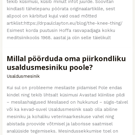
tekib küsimusi, küsib minult infot juurde. Soovitan
kindlasti tähelepanu pöörata originaalartiklile, sest
allpool on kärbitud kujul vaid osad mõtted
artiklist:https://drpaulclayton.eu/blog/the-knee-thing/
Esimest korda puutusin Hoffa rasvapadjaga kokku
meditsiinikoolis 1968. aastal ja olin selle täielikult
Millal pöörduda oma piirkondliku
usaldusmesiniku poole?
Usaldusmesinik
Kui sul on probleeme mesilaste pidamisel Pole endas
kindel ning tekib lihtsalt küsimusi Avastad kliinilise pildi
– mesilashaigused Mesilased on hukkunud – sügis-talvel
või ka kevad-suvel Usaldusmesinik saab olla abiline
mesiniku ja kohaliku veterinaarkeskuse vahel ning
abistada proovide võtmisel ja laborisse saatmisel
analüüside tegemiseks. Mesindussekkumise toel on