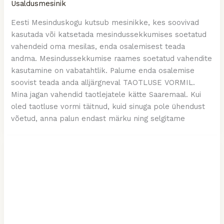
Usaldusmesinik
Eesti Mesinduskogu kutsub mesinikke, kes soovivad
kasutada või katsetada mesindussekkumises soetatud
vahendeid oma mesilas, enda osalemisest teada
andma. Mesindussekkumise raames soetatud vahendite
kasutamine on vabatahtlik. Palume enda osalemise
soovist teada anda alljärgneval TAOTLUSE VORMIL.
Mina jagan vahendid taotlejatele kätte Saaremaal. Kui
oled taotluse vormi täitnud, kuid sinuga pole ühendust
võetud, anna palun endast märku ning selgitame