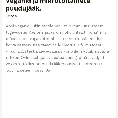
Veganid ja mikrotoitainete
puudujääk.
Tervis
Ahoi veganid, juhin tähelepanu teie immuunsüsteemi
tugevusele! Kas teie jaoks on nohu lihtsalt ‘nohu’, mis
möödub päevaga või kimbutab see teid vähem, kui
korra aastas? Kas taastute külmetus- või muudest
viirushaigustest päeva-paariga või pigem kulub nädal ja
rohkem?Viimasel ajal avaldatud uuringud näitavad, et
veganite toidus on puudujääk peamiselt vitamiin D3,
joodi ja seleeni osas! Ja