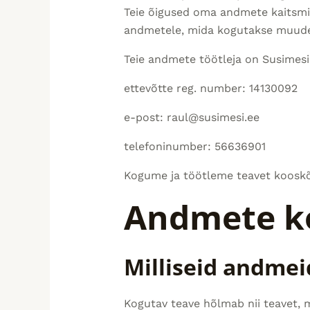
Teie õigused oma andmete kaitsmise
andmetele, mida kogutakse muude
Teie andmete töötleja on
Susimes
ettevõtte reg. number: 14130092
e-post: raul@susimesi.ee
telefoninumber: 56636901
Kogume ja töötleme teavet kooskõ
Andmete k
Milliseid andme
Kogutav teave hõlmab nii teavet, m