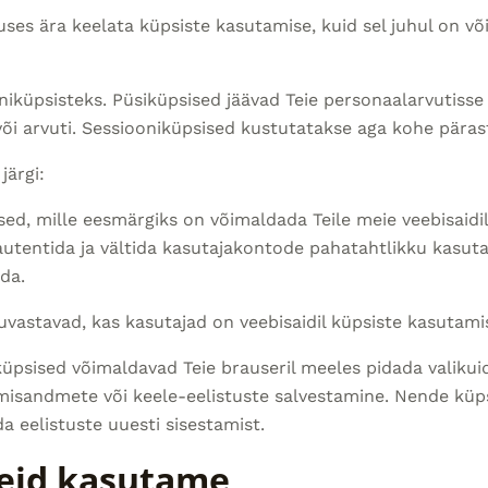
uses ära keelata küpsiste kasutamise, kuid sel juhul on võ
niküpsisteks. Püsiküpsised jäävad Teie personaalarvutiss
või arvuti. Sessiooniküpsised kustutatakse aga kohe päras
ärgi:
ed, mille eesmärgiks on võimaldada Teile meie veebisaidi
autentida ja vältida kasutajakontode pahatahtlikku kasuta
da.
vastavad, kas kasutajad on veebisaidil küpsiste kasutami
psised võimaldavad Teie brauseril meeles pidada valikuid
gimisandmete või keele-eelistuste salvestamine. Nende kü
 eelistuste uuesti sisestamist.
eid kasutame