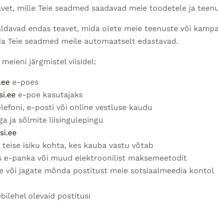
avet, mille Teie seadmed saadavad meie toodetele ja teenu
ldavad endas teavet, mida olete meie teenuste või kampa
ida Teie seadmed meile automaatselt edastavad.
meieni järgmistel viisidel:
.ee
e-poes
i.ee
e-poe kasutajaks
efoni, e-posti või online vestluse kaudu
a ja sõlmite liisingulepingu
si.ee
d teise isiku kohta, kes kauba vastu võtab
s e-panka või muud elektroonilist maksemeetodit
te või jagate mõnda postitust meie sotsiaalmeedia kontol
ilehel olevaid postitusi