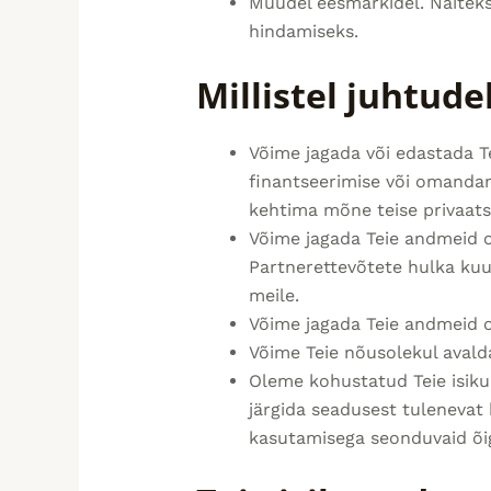
Muudel eesmärkidel. Näitek
hindamiseks.
Millistel juhtud
Võime jagada või edastada T
finantseerimise või omandami
kehtima mõne teise privaatsu
Võime jagada Teie andmeid om
Partnerettevõtete hulka kuu
meile.
Võime jagada Teie andmeid o
Võime Teie nõusolekul avald
Oleme kohustatud Teie isik
järgida seadusest tulenevat
kasutamisega seonduvaid õig