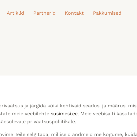
Artiklid
Partnerid
Kontakt
Pakkumised
 privaatsus ja järgida kõiki kehtivaid seadusi ja määrusi m
state meie veebilehte
susimesi.ee
. Meie veebisaiti kasuta
esolevale privaatsuspoliitikale.
ovime Teile selgitada, milliseid andmeid me kogume, kuid