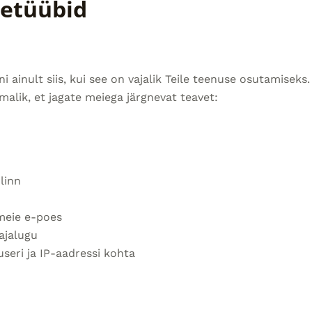
etüübid
ni ainult siis, kui see on vajalik Teile teenuse osutamisek
malik, et jagate meiega järgnevat teavet:
linn
 meie e-poes
sajalugu
seri ja IP-aadressi kohta