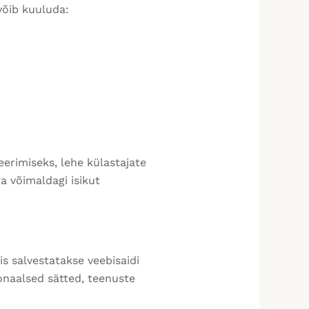
võib kuuluda:
eerimiseks, lehe külastajate
a võimaldagi isikut
mis salvestatakse veebisaidi
onaalsed sätted, teenuste