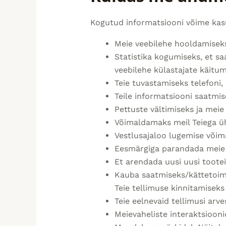
Kogutud informatsiooni võime kasu
Meie veebilehe hooldamiseks
Statistika kogumiseks, et s
veebilehe külastajate käitum
Teie tuvastamiseks telefoni,
Teile informatsiooni saatmis
Pettuste vältimiseks ja meie
Võimaldamaks meil Teiega ü
Vestlusajaloo lugemise võim
Eesmärgiga parandada meie t
Et arendada uusi uusi toote
Kauba saatmiseks/kättetoime
Teie tellimuse kinnitamiseks
Teie eelnevaid tellimusi arv
Meievaheliste interaktsiooni