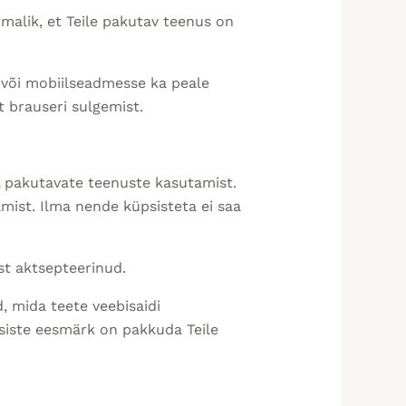
imalik, et Teile pakutav teenus on
e või mobiilseadmesse ka peale
t brauseri sulgemist.
l pakutavate teenuste kasutamist.
mist. Ilma nende küpsisteta ei saa
st aktsepteerinud.
, mida teete veebisaidi
psiste eesmärk on pakkuda Teile