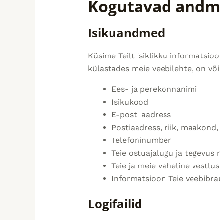
Kogutavad andm
Isikuandmed
Küsime Teilt isiklikku informatsioo
külastades meie veebilehte, on või
Ees- ja perekonnanimi
Isikukood
E-posti aadress
Postiaadress, riik, maakond, 
Telefoninumber
Teie ostuajalugu ja tegevus
Teie ja meie vaheline vestlu
Informatsioon Teie veebibrau
Logifailid