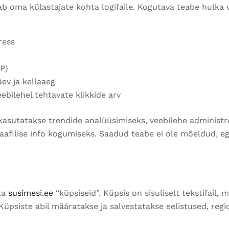
b oma külastajate kohta logifaile. Kogutava teabe hulka 
ress
P)
ev ja kellaaeg
ebilehel tehtavate klikkide arv
 kasutatakse trendide analüüsimiseks, veebilehe administr
afilise info kogumiseks. Saadud teabe ei ole mõeldud, eg
ka
susimesi.ee
“küpsiseid”. Küpsis on sisuliselt tekstifail, 
üpsiste abil määratakse ja salvestatakse eelistused, regi