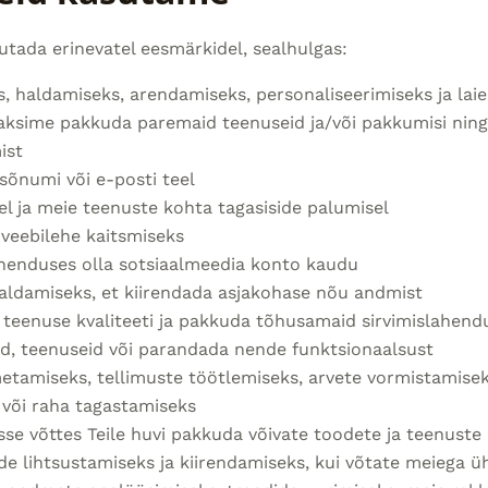
tada erinevatel eesmärkidel, sealhulgas:
, haldamiseks, arendamiseks, personaliseerimiseks ja la
aaksime pakkuda paremaid teenuseid ja/või pakkumisi ning
ist
 sõnumi või e-posti teel
el ja meie teenuste kohta tagasiside palumisel
 veebilehe kaitsmiseks
henduses olla sotsiaalmeedia konto kaudu
aldamiseks, et kiirendada asjakohase nõu andmist
eenuse kvaliteeti ja pakkuda tõhusamaid sirvimislahend
id, teenuseid või parandada nende funktsionaalsust
tamiseks, tellimuste töötlemiseks, arvete vormistamiseks
 või raha tagastamiseks
esse võttes Teile huvi pakkuda võivate toodete ja teenust
de lihtsustamiseks ja kiirendamiseks, kui võtate meiega 