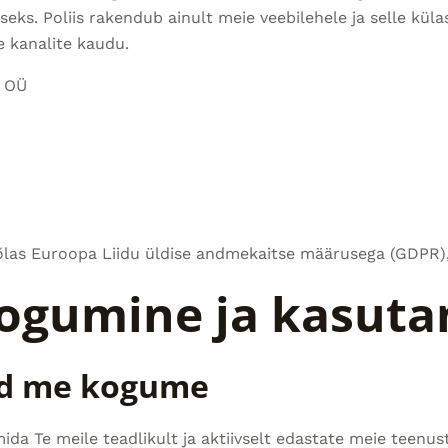
ks. Poliis rakendub ainult meie veebilehele ja selle küla
 kanalite kaudu.
i OÜ
las Euroopa Liidu üldise andmekaitse määrusega (GDPR), 
ogumine ja kasuta
id me kogume
ida Te meile teadlikult ja aktiivselt edastate meie teenu