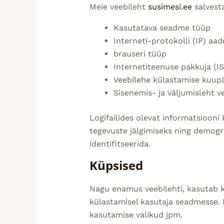
Meie veebileht
susimesi.ee
salvesta
Kasutatava seadme tüüp
Interneti-protokolli (IP) aad
brauseri tüüp
Internetiteenuse pakkuja (IS
Veebilehe külastamise kuupä
Sisenemis- ja väljumisleht ve
Logifailides olevat informatsiooni
tegevuste jälgimiseks ning demogra
identifitseerida.
Küpsised
Nagu enamus veebilehti, kasutab 
külastamisel kasutaja seadmesse. K
kasutamise valikud jpm.