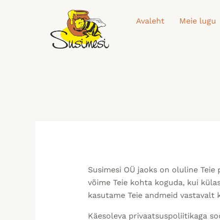
Skip
to
Avaleht
Meie lugu
content
Susimesi OÜ
jaoks on oluline Teie
võime Teie kohta koguda, kui küla
kasutame Teie andmeid vastavalt kä
Käesoleva privaatsuspoliitikaga so