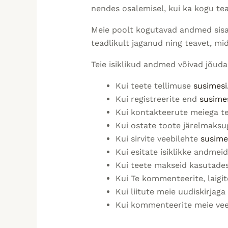
nendes osalemisel, kui ka kogu te
Meie poolt kogutavad andmed sisa
teadlikult jaganud ning teavet, m
Teie isiklikud andmed võivad jõuda 
Kui teete tellimuse
susimesi
Kui registreerite end
susimes
Kui kontakteerute meiega tel
Kui ostate toote järelmaksug
Kui sirvite veebilehte
susime
Kui esitate isiklikke andmei
Kui teete makseid kasutade
Kui Te kommenteerite, laigi
Kui liitute meie uudiskirjaga
Kui kommenteerite meie veeb