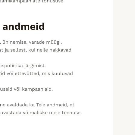
klaamikampaaniate tõhususe
ie andmeid
, ühinemise, varade müügi,
 ja sellest, kui neile hakkavad
poliitika järgimist.
id või ettevõtted, mis kuuluvad
useid või kampaaniaid.
e avaldada ka Teie andmeid, et
 tuvastada võimalikke meie teenuse