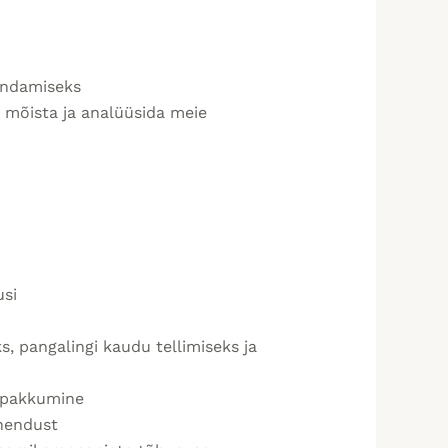
iendamiseks
 mõista ja analüüsida meie
usi
, pangalingi kaudu tellimiseks ja
e pakkumine
ühendust