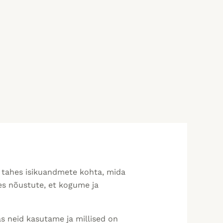
is tahes isikuandmete kohta, mida
des nõustute, et kogume ja
as neid kasutame ja millised on