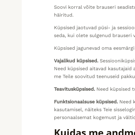
Soovi korral võite brauseri seadist
häiritud.
Küpsised jaotuvad püsi- ja sessioo
seda, kui olete sulgenud brauseri 
Küpsised jagunevad oma eesmärgi j
Vajalikud küpsised.
Sessiooniküpsis
Need küpsised aitavad kasutajaid 
me Teile soovitud teenuseid pakku
Teavitusküpsised.
Need küpsised tu
Funktsionaalsuse küpsised.
Need kü
kasutamisel, näiteks Teie sisselo
personaalsemat kogemust ja vältida
Kuidas me andm