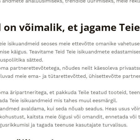
s andmete analüüsimiseks, trendide uurimiseks, meie re
el on võimalik, et jagame Te
eie isikuandmeid seoses meie ettevõtte omanike vahetuse
se käigus. Teavitame Teid Teie isikuandmete edastamisest
spoliitika sätted.
a partnerettevõtetega, nõudes neilt käesoleva privaatsus
luvad meie ema- ja tütarettevõtted, ühisettevõtte partner
ma äripartneritega, et pakkuda Teile teatud tooteid, teen
ada Teie isikuandmeid mis tahes muul eesmärgil.
uandmed avaldama, kui seda nõuab seadus. Heas usus võim
 kohustust, kaitsta meie õigusi või omandit, ennetada või
usrikkumisi ja tagada teenuse kasutajate turvalisus.