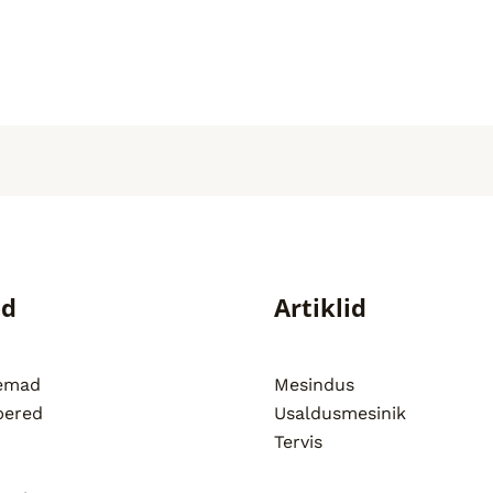
ed
Artiklid
semad
Mesindus
pered
Usaldusmesinik
Tervis