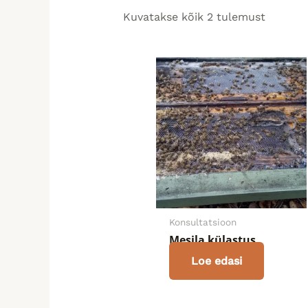
Kuvatakse kõik 2 tulemust
Konsultatsioon
Mesila külastus
Loe edasi