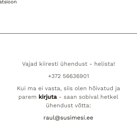
atsioon
Vajad kiiresti ühendust - helista!
+372 56636901
Kui ma ei vasta, siis olen hõivatud ja
parem
kirjuta
- saan sobival hetkel
ühendust võtta:
raul@susimesi.ee