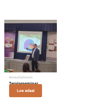
Konsultatsioon
Terviseseminar
Loe edasi