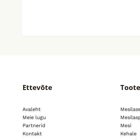
Ettevõte
Toot
Avaleht
Mesila
Meie lugu
Mesilas
Partnerid
Mesi
Kontakt
Kehale