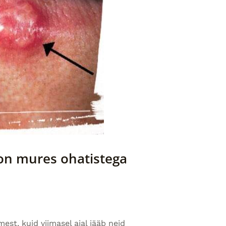
 on mures ohatistega
mest, kuid viimasel ajal jääb neid