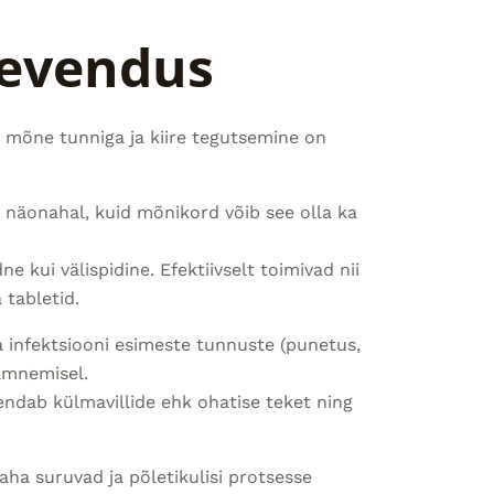
eevendus
 mõne tunniga ja kiire tegutsemine on
 näonahal, kuid mõnikord võib see olla ka
e kui välispidine. Efektiivselt toimivad nii
 tabletid.
a infektsiooni esimeste tunnuste (punetus,
ilmnemisel.
ndab külmavillide ehk ohatise teket ning
a suruvad ja põletikulisi protsesse