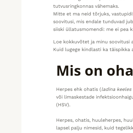
tutvusringkonnas vähemaks.
Mitte et ma neid tõrjuks, vastupidi!
soovitusi, mis endale tunduvad jub
siiski üllatusmomendi: me ei pea k
Loe kokkuvõtet ja minu soovitusi a
Kuid lugege kindlasti ka täispikka a
Mis on oha
Herpes ehk ohatis (
ladina keeles
või limaskestade infektsioonhaigu
(HSV).
Herpes, ohatis, huuleherpes, huul
lapsel palju nimesid, kuid tegeli