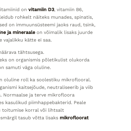
itamiinid on
vitamiin D3
, vitamiin B6,
 leidub rohkelt näiteks munades, spinatis,
ised on immuunsüsteemi jaoks raud, tsink,
ine ja mineraale
on võimalik lisaks juurde
 vajalikku kätte ei saa.
äärava tähtsusega.
s on organismis põletikulist olukorda
on samuti väga oluline.
luline roll ka soolestiku mikroflooral.
anismi kaitsejõude, neutraliseerib ja viib
a. Normaalse ja terve mikrofloora
 kasulikud piimhappebakterid. Peale
 toitumise korral või lihtsalt
märgil tasub võtta lisaks
mikrofloorat