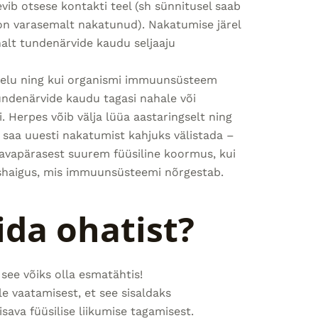
vib otsese kontakti teel (sh sünnitusel saab
on varasemalt nakatunud). Nakatumise järel
ahalt tundenärvide kaudu seljaaju
u elu ning kui organismi immuunsüsteem
 tundenärvide kaudu tagasi nahale või
. Herpes võib välja lüüa aastaringselt ning
 saa uuesti nakatumist kahjuks välistada –
, tavapärasest suurem füüsiline koormus, kui
ushaigus, mis immuunsüsteemi nõrgestab.
ida ohatist?
e võiks olla esmatähtis!
 vaatamisest, et see sisaldaks
isava füüsilise liikumise tagamisest.