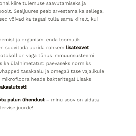
hal kiire tulemuse saavutamiseks ja
poolt. Sealjuures peab arvestama ka sellega,
d võivad ka tagasi tulla sama kiirelt, kui
nemist ja organismi enda loomulik
en soovitada uurida rohkem
lisateavet
protokoll on väga tõhus immuunsüsteemi
s ka ülalnimetatut: päevaseks normiks
svhapped tasakaalu ja omega3 tase vajalikule
 mikrofloora heade bakteritega! Lisaks
akaalutesti
!
õta palun ühendust
– minu soov on aidata
tervise juurde!