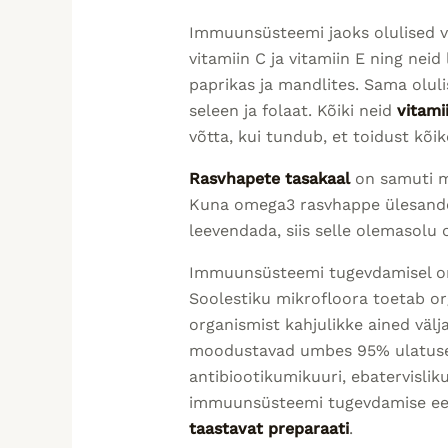
Immuunsüsteemi jaoks olulised v
vitamiin C ja vitamiin E ning neid
paprikas ja mandlites. Sama olul
seleen ja folaat. Kõiki neid
vitami
võtta, kui tundub, et toidust kõike
Rasvhapete tasakaal
on samuti m
Kuna omega3 rasvhappe ülesandek
leevendada, siis selle olemasolu 
Immuunsüsteemi tugevdamisel on o
Soolestiku mikrofloora toetab org
organismist kahjulikke ained välj
moodustavad umbes 95% ulatuses
antibiootikumikuuri, ebatervisliku
immuunsüsteemi tugevdamise ees
taastavat preparaati
.