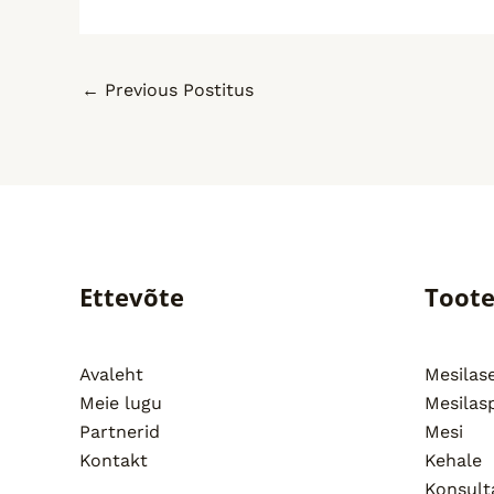
←
Previous Postitus
Ettevõte
Toot
Avaleht
Mesila
Meie lugu
Mesilas
Partnerid
Mesi
Kontakt
Kehale
Konsult