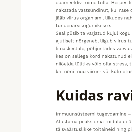
ebameeldiv toime tulla. Herpes le
nakatada vastsündinut, kui rase 
jääb viirus organismi, liikudes n
tundenärvikogumikesse.
Seal püsib ta varjatud kujul kog
ajutiselt nõrgeneb, liigub viirus
limaskestale, põhjustades vaevusi
kes on sellega kord nakatunud ei
niiöelda lülitiks võib olla stress
ka mõni muu viirus- või külmet
Kuidas rav
Immuunsüsteemi tugevdamine – se
Alustama peaks oma toidulaua üle
täisväärtuslikke toitaineid ning pi