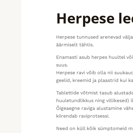
Herpese l
Herpese tunnused arenevad välja
äärmiselt tähtis.
Enamasti asub herpes huultel või
suus.
Herpese ravi võib olla nii suukaudn
geelid, kreemid ja plaastrid kui ka
Tablettide võtmist tasub alustad
huuletundlikkus ning villikesed) 
Õigeaegne raviga alustamine vähe
kiirendab raviprotsessi.
Need on küll kõik sümptomeid mah