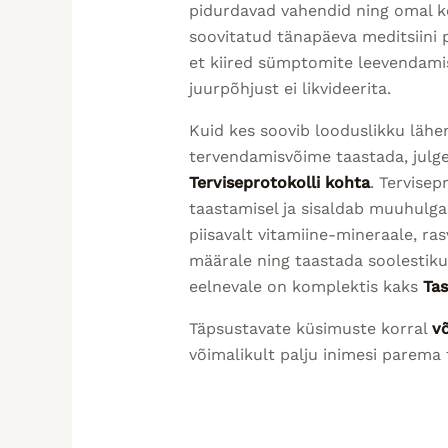
pidurdavad vahendid ning omal ko
soovitatud tänapäeva meditsiini 
et kiired sümptomite leevendamise
juurpõhjust ei likvideerita.
Kuid kes soovib looduslikku lähe
tervendamisvõime taastada, julg
Terviseprotokolli kohta
. Tervise
taastamisel ja sisaldab muuhulga
piisavalt vitamiine-mineraale, ra
määrale ning taastada soolestiku
eelnevale on komplektis kaks
Tas
Täpsustavate küsimuste korral
v
võimalikult palju inimesi parema 