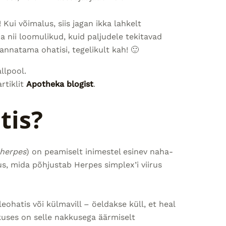
 Kui võimalus, siis jagan ikka lahkelt
a nii loomulikud, kuid paljudele tekitavad
annatama ohatisi, tegelikult kah! 🙂
llpool.
rtiklit
Apotheka blogist
.
tis?
 herpes
) on peamiselt inimestel esinev naha-
s, mida põhjustab Herpes simplex’i viirus
eohatis või külmavill – öeldakse küll, et heal
kkuses on selle nakkusega äärmiselt