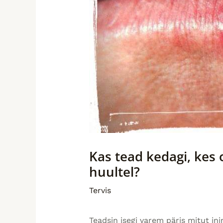
Kas tead kedagi, kes
huultel?
Tervis
Teadsin isegi varem päris mitut ini