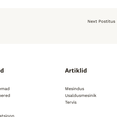
Next Postitus
ed
Artiklid
semad
Mesindus
pered
Usaldusmesinik
Tervis
atsioon