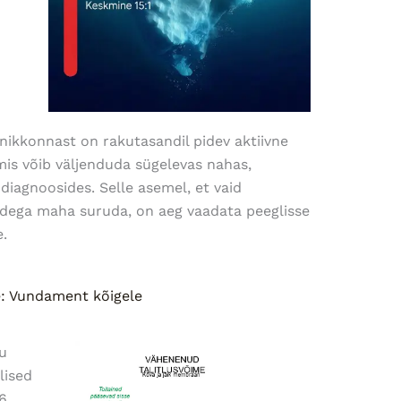
lanikkonnast on rakutasandil pidev aktiivne
 mis võib väljenduda sügelevas nahas,
diagnoosides. Selle asemel, et vaid
dega maha suruda, on aeg vaadata peeglisse
.
e: Vundament kõigele
u
lised
6