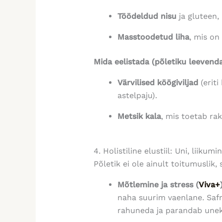
Töödeldud nisu
ja gluteen, 
Masstoodetud liha
, mis on
Mida eelistada (põletiku leevenda
Värvilised köögiviljad
(eriti
astelpaju).
Metsik kala
, mis toetab ra
4. Holistiline elustiil: Uni, liikum
Põletik ei ole ainult toitumuslik, s
Mõtlemine ja stress (
Viva+
naha suurim vaenlane. Saf
rahuneda ja parandab unekv