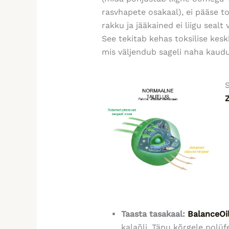
rasvhapete osakaal), ei pääse to
rakku ja jääkained ei liigu sealt v
See tekitab kehas toksilise kes
mis väljendub sageli naha kaudu
Taasta tasakaal:
BalanceOi
kalaõli. Tänu kõrgele polü