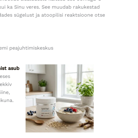
 kui ka Sinu veres. See muudab rakukestad
dades sügelust ja atoopilisi reaktsioone otse
emi peajuhtimiskeskus
st asub
seses
ekkiv
iine,
ikuna.