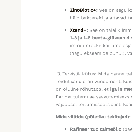
ZinoBiotic+
:
See on segu ka
häid baktereid ja aitavad t
Xtend+
:
See on täielik imm
1-3 ja 1-6 beeta-glükaanid
o
immuunrakke käituma asja
(nagu ekseemide puhul), v
3. Tervislik kütus: Mida panna ta
Toidulisandid on vundament, kuid
on oluline rõhutada, et
iga inime
Parima tulemuse saavutamiseks o
vajadusel toitumisspetsialisti ka
Mida vältida (põletiku tekitajad):
Rafineeritud taimeõlid
(päev