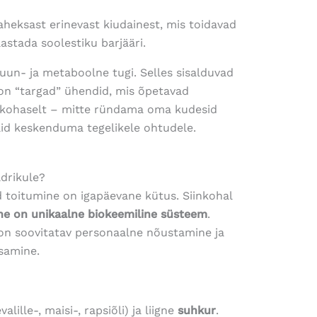
heksast erinevast kiudainest, mis toidavad
aastada soolestiku barjääri.
uun- ja metaboolne tugi. Selles sisalduvad
n “targad” ühendid, mis õpetavad
kohaselt – mitte ründama oma kudesid
aid keskenduma tegelikele ohtudele.
ldrikule?
 toitumine on igapäevane kütus. Siinkohal
ne on unikaalne biokeemiline süsteem
.
n soovitatav personaalne nõustamine ja
asamine.
alille-, maisi-, rapsiõli) ja liigne
suhkur
.