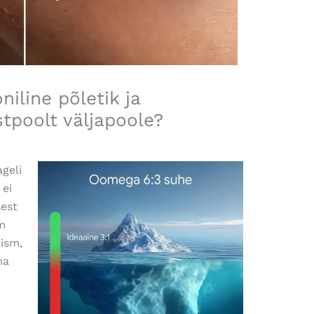
niline põletik ja
tpoolt väljapoole?
geli
ei
sest
m
ism,
ma