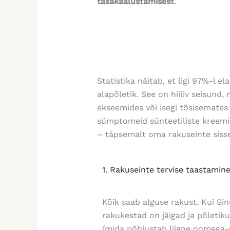
tasakaalustamisest
.
Statistika näitab, et ligi 97%-l e
alapõletik. See on hiiliv seisund,
ekseemides või isegi tõsisemates 
sümptomeid sünteetiliste kreemi
– täpsemalt oma rakuseinte sisse
1. Rakuseinte tervise taastamin
Kõik saab alguse rakust. Kui Sin
rakukestad on jäigad ja põletiku
(mida põhjustab liigne oomega-