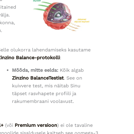
itained
älja.
kkonna,
.
Selle olukorra lahendamiseks kasutame
Zinzino Balance-protokolli
:
Mõõda, mitte eelda:
Kõik algab
Zinzino BalanceTestist
. See on
kuivvere test, mis näitab Sinu
täpset rasvhapete profiili ja
rakumembraani voolavust.
l+
(või
Premium versioon
) ei ole tavaline
fenoolide sisaldusele kaitseb see oomega-3