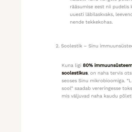
rääsumise eest nii pudelis
uuesti läbilaskvaks, leeven
nende tekkekohas.
2. Soolestik – Sinu immuunsüste
Kuna ligi
80% immuunsüsteemi
soolestikus
, on naha tervis ot
seoses Sinu mikrobioomiga. “L
sool” saadab vereringesse toks
mis väljuvad naha kaudu põlet