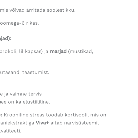
mis võivad ärritada soolestikku.
 oomega-6 rikas.
jad):
 brokoli, lillkapsas) ja
marjad
(mustikad,
kutasandi taastumist.
ine ja vaimne tervis
ee on ka elustiililine.
):
Krooniline stress toodab kortisooli, mis on
raniekstraktiga
Viva+
aitab närvisüsteemil
aliteeti.