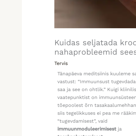
Kuidas seljatada kroo
nahaprobleemid sees
Tervis
Tänapäeva meditsiinis kuuleme sa
vastust: “Immuunsust tugevdada 
saa ja see on ohtlik.” Kuigi kliinili
vaatepunktist on immuunsüstee
tõepoolest õrn tasakaalumehhan
siis tegelikkuses ei pea me rääki
“tugevdamisest”, vaid
immuunmoduleerimisest
ja