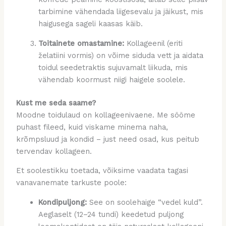
tarbimine vähendada liigesevalu ja jäikust, mis
haigusega sageli kaasas käib.
Toitainete omastamine:
Kollageenil (eriti
želatiini vormis) on võime siduda vett ja aidata
toidul seedetraktis sujuvamalt liikuda, mis
vähendab koormust niigi haigele soolele.
Kust me seda saame?
Moodne toidulaud on kollageenivaene. Me sööme
puhast fileed, kuid viskame minema naha,
krõmpsluud ja kondid – just need osad, kus peitub
tervendav kollageen.
Et soolestikku toetada, võiksime vaadata tagasi
vanavanemate tarkuste poole:
Kondipuljong:
See on soolehaige “vedel kuld”.
Aeglaselt (12–24 tundi) keedetud puljong