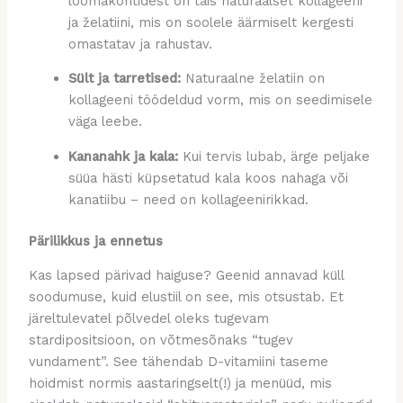
loomakontidest on täis naturaalset kollageeni
ja želatiini, mis on soolele äärmiselt kergesti
omastatav ja rahustav.
Sült ja tarretised:
Naturaalne želatiin on
kollageeni töödeldud vorm, mis on seedimisele
väga leebe.
Kananahk ja kala:
Kui tervis lubab, ärge peljake
süüa hästi küpsetatud kala koos nahaga või
kanatiibu – need on kollageenirikkad.
Pärilikkus ja ennetus
Kas lapsed pärivad haiguse? Geenid annavad küll
soodumuse, kuid elustiil on see, mis otsustab. Et
järeltulevatel põlvedel oleks tugevam
stardipositsioon, on võtmesõnaks “tugev
vundament”. See tähendab D-vitamiini taseme
hoidmist normis aastaringselt(!) ja menüüd, mis