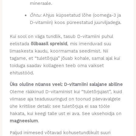
mineraale.
Õhtu:
Ahjus küpsetatud lõhe (oomega-3 ja
D-vitamiin) koos püreestatud juurviljadega.
Kui sool on väga tundlik, tasub D-vitamiini puhul
eelistada
õlibaasil spreisid
, mis imenduvad suu
limaskesta kaudu, koormamata seedimist. Nii
tagame, et “tuletõrjuja” jõuab kohale, samal ajal kui
toiduga saadav kollageen teeb oma vaikset
ehitustööd.
Üks oluline nüanss veel: D-vitamiini salajane abiline
Oleme rääkinud D-vitamiinist kui “tuletõrjujast”, kuid
viimase aja teadusuuringud on toonud päevavalgele
ühe kriitilise detaili: see tuletõrjuja ei saa tööle
hakata, kui keegi talle ust ei ava. See uksehoidja on
magneesium
.
Paljud inimesed võtavad kohusetundlikult suuri