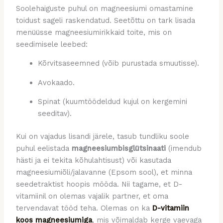
Soolehaiguste puhul on magneesiumi omastamine
toidust sageli raskendatud. Seetõttu on tark lisada
menüüsse magneesiumirikkaid toite, mis on
seedimisele leebed:
Kõrvitsaseemned (võib purustada smuutisse).
Avokaado.
Spinat (kuumtöödeldud kujul on kergemini
seeditav).
Kui on vajadus lisandi järele, tasub tundliku soole
puhul eelistada
magneesiumbisglütsinaati
(imendub
hästi ja ei tekita kõhulahtisust) või kasutada
magneesiumiõli/jalavanne (Epsom sool), et minna
seedetraktist hoopis mööda. Nii tagame, et D-
vitamiinil on olemas vajalik partner, et oma
tervendavat tööd teha. Olemas on ka
D-vitamiin
koos magneesiumiga
, mis võimaldab kerge vaevaga