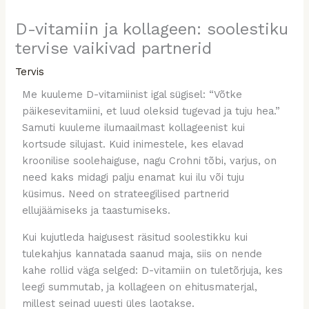
D-vitamiin ja kollageen: soolestiku
tervise vaikivad partnerid
Tervis
Me kuuleme D-vitamiinist igal sügisel: “Võtke
päikesevitamiini, et luud oleksid tugevad ja tuju hea.”
Samuti kuuleme ilumaailmast kollageenist kui
kortsude silujast. Kuid inimestele, kes elavad
kroonilise soolehaiguse, nagu Crohni tõbi, varjus, on
need kaks midagi palju enamat kui ilu või tuju
küsimus. Need on strateegilised partnerid
ellujäämiseks ja taastumiseks.
Kui kujutleda haigusest räsitud soolestikku kui
tulekahjus kannatada saanud maja, siis on nende
kahe rollid väga selged: D-vitamiin on tuletõrjuja, kes
leegi summutab, ja kollageen on ehitusmaterjal,
millest seinad uuesti üles laotakse.