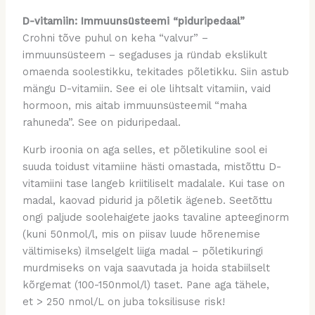
D-vitamiin: Immuunsüsteemi “piduripedaal”
Crohni tõve puhul on keha “valvur” –
immuunsüsteem – segaduses ja ründab ekslikult
omaenda soolestikku, tekitades põletikku. Siin astub
mängu D-vitamiin. See ei ole lihtsalt vitamiin, vaid
hormoon, mis aitab immuunsüsteemil “maha
rahuneda”. See on piduripedaal.
Kurb iroonia on aga selles, et põletikuline sool ei
suuda toidust vitamiine hästi omastada, mistõttu D-
vitamiini tase langeb kriitiliselt madalale. Kui tase on
madal, kaovad pidurid ja põletik ägeneb. Seetõttu
ongi paljude soolehaigete jaoks tavaline apteeginorm
(kuni 50nmol/l, mis on piisav luude hõrenemise
vältimiseks) ilmselgelt liiga madal – põletikuringi
murdmiseks on vaja saavutada ja hoida stabiilselt
kõrgemat
(100-150nmol/l)
taset. Pane aga tähele,
et
> 250 nmol/L on juba toksilisuse risk!