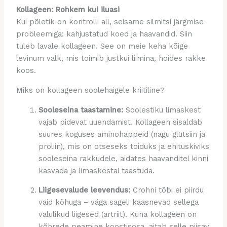
Kollageen: Rohkem kui iluasi
Kui põletik on kontrolli all, seisame silmitsi järgmise
probleemiga: kahjustatud koed ja haavandid. Siin
tuleb lavale kollageen. See on meie keha kõige
levinum valk, mis toimib justkui liimina, hoides rakke
koos.
Miks on kollageen soolehaigele kriitiline?
Sooleseina taastamine:
Soolestiku limaskest
vajab pidevat uuendamist. Kollageen sisaldab
suures koguses aminohappeid (nagu glütsiin ja
proliin), mis on otseseks toiduks ja ehituskiviks
sooleseina rakkudele, aidates haavanditel kinni
kasvada ja limaskestal taastuda.
Liigesevalude leevendus:
Crohni tõbi ei piirdu
vaid kõhuga – väga sageli kaasnevad sellega
valulikud liigesed (artriit). Kuna kollageen on
kõhrede peamine koostisosa, aitab selle piisav