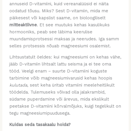
annuseid D-vitamiini, kuid vereanalüüsid ei näita
oodatud tõusu. Miks? Sest D-vitamiin, mida me
päikesest või kapslist saame, on bioloogiliselt
mitteaktiivne
. Et see muutuks kehas kasulikuks
hormooniks, peab see läbima keerulise
muundamisprotsessi maksas ja neerudes. Iga samm
selles protsessis nõuab magneesiumi osalemist.
Lihtsustatult öeldes: kui magneesiumi on kehas vähe,
jääb D-vitamiin lihtsalt lattu seisma ja ei tee oma
tööd. Veelgi enam – suurte D-vitamiini koguste
tarbimine võib magneesiumivarusid kehas hoopis
kulutada
, sest keha üritab vitamiini meeleheitlikult
töödelda. Tulemuseks võivad olla jalakrambid,
südame puperdamine või ärevus, mida ekslikult
peetakse D-vitamiini kõrvalmõjuks, kuigi tegelikult on
tegu magneesiumipuudusega.
Kuidas seda tasakaalu hoida?