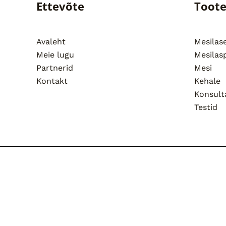
Ettevõte
Toot
Avaleht
Mesila
Meie lugu
Mesilas
Partnerid
Mesi
Kontakt
Kehale
Konsult
Testid