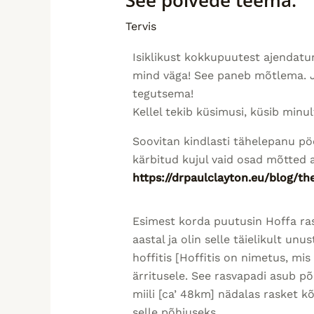
Tervis
Isiklikust kokkupuutest ajendatun
mind väga! See paneb mõtlema. J
tegutsema!
Kellel tekib küsimusi, küsib minul
Soovitan kindlasti tähelepanu pöör
kärbitud kujul vaid osad mõtted ar
https://drpaulclayton.eu/blog/th
Esimest korda puutusin Hoffa ras
aastal ja olin selle täielikult un
hoffitis [Hoffitis on nimetus, mi
ärritusele. See rasvapadi asub põ
miili [ca’ 48km] nädalas rasket k
selle põhjuseks.