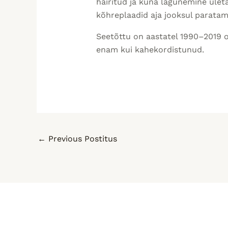
häiritud ja kuna lagunemine ület
kõhreplaadid aja jooksul paratam
Seetõttu on aastatel 1990–2019 os
enam kui kahekordistunud.
←
Previous Postitus