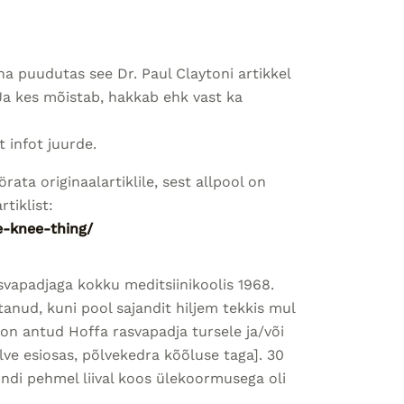
a puudutas see Dr. Paul Claytoni artikkel
a kes mõistab, hakkab ehk vast ka
t infot juurde.
ata originaalartiklile, sest allpool on
tiklist:
e-knee-thing/
vapadjaga kokku meditsiinikoolis 1968.
ustanud, kuni pool sajandit hiljem tekkis mul
s on antud Hoffa rasvapadja tursele ja/või
lve esiosas, põlvekedra kõõluse taga]. 30
õndi pehmel liival koos ülekoormusega oli