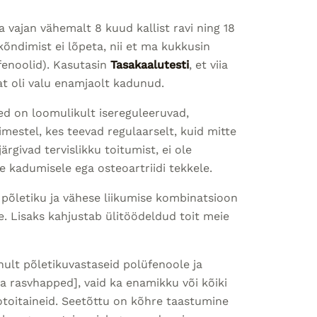
 vajan vähemalt 8 kuud kallist ravi ning 18
õndimist ei lõpeta, nii et ma kukkusin
üfenoolid). Kasutasin
Tasakaalutesti
, et viia
lat oli valu enamjaolt kadunud.
ed on loomulikult isereguleeruvad,
mestel, kes teevad regulaarselt, kuid mitte
järgivad tervislikku toitumist, ei ole
e kadumisele ega osteoartriidi tekkele.
 põletiku ja vähese liikumise kombinatsioon
e. Lisaks kahjustab ülitöödeldud toit meie
ult põletikuvastaseid polüfenoole ja
 rasvhapped], vaid ka enamikku või kõiki
otoitaineid. Seetõttu on kõhre taastumine