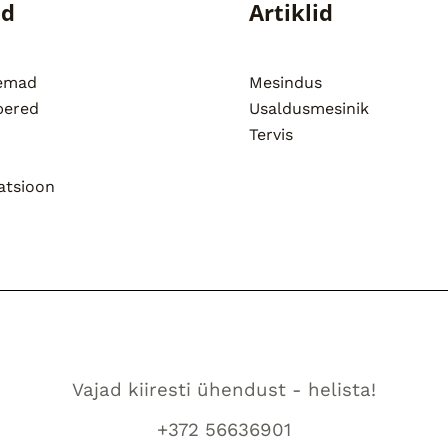
ed
Artiklid
semad
Mesindus
pered
Usaldusmesinik
Tervis
atsioon
Vajad kiiresti ühendust - helista!
+372 56636901