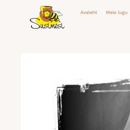
Skip
to
Avaleht
Meie lugu
content