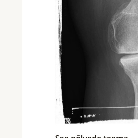
See põlvede teema.