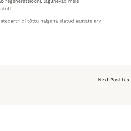
ab regeneratsiooni, lagunevad meie
atult.
teoartriidi tõttu haigena elatud aastate arv
Next Postitus