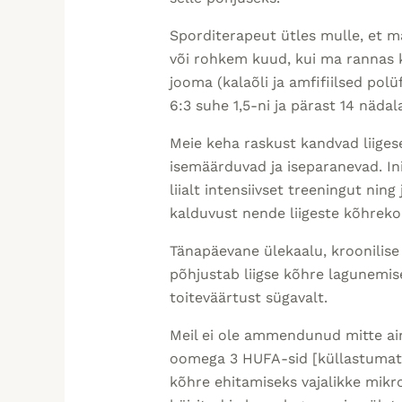
Sporditerapeut ütles mulle, et ma
või rohkem kuud, kui ma rannas k
jooma (kalaõli ja amfifiilsed pol
6:3 suhe 1,5-ni ja pärast 14 näda
Meie keha raskust kandvad liiges
isemäärduvad ja iseparanevad. Ini
liialt intensiivset treeningut ning 
kalduvust nende liigeste kõhreko
Tänapäevane ülekaalu, kroonilise
põhjustab liigse kõhre lagunemis
toiteväärtust sügavalt.
Meil ei ole ammendunud mitte ain
oomega 3 HUFA-sid [küllastumata
kõhre ehitamiseks vajalikke mikr