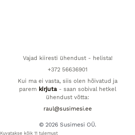
Vajad kiiresti ühendust - helista!
+372 56636901
Kui ma ei vasta, siis olen hõivatud ja
parem
kirjuta
- saan sobival hetkel
ühendust võtta:
raul@susimesi.ee
© 2026 Susimesi OÜ.
Kuvatakse kõik 11 tulemust