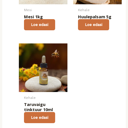
Mesi
Kehale
Mesi 1kg
Huulepalsam 5g
Loe edasi
Loe edasi
Kehale
Taruvaigu
tinktuur 10ml
Loe edasi