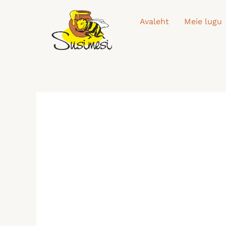
Skip
to
Avaleht
Meie lugu
content