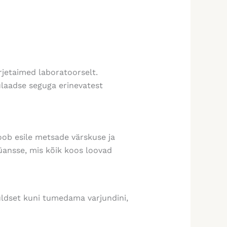
jetaimed laboratoorselt.
ulaadse seguga erinevatest
oob esile metsade värskuse ja
nüansse, mis kõik koos loovad
kuldset kuni tumedama varjundini,