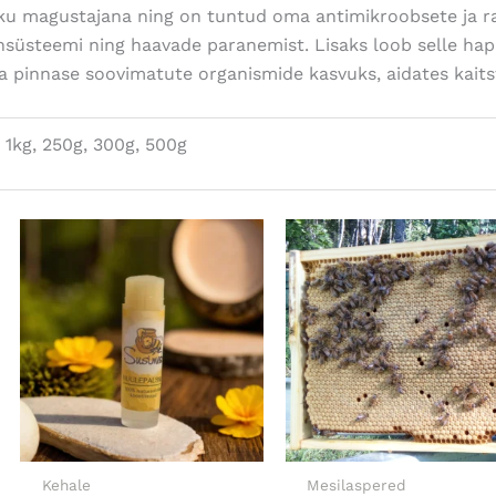
liku magustajana ning on tuntud oma antimikroobsete ja 
süsteemi ning haavade paranemist. Lisaks loob selle hap
a pinnase soovimatute organismide kasvuks, aidates kaitst
, 1kg, 250g, 300g, 500g
Kehale
Mesilaspered