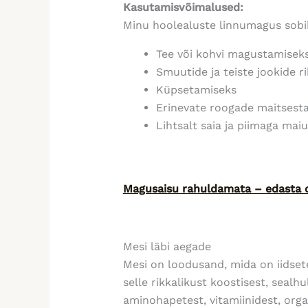
Kasutamisvõimalused:
Minu hoolealuste linnumagus sobib
Tee või kohvi magustamisek
Smuutide ja teiste jookide r
Küpsetamiseks
Erinevate roogade maitsest
Lihtsalt saia ja piimaga mai
Magusaisu rahuldamata – edasta 
Mesi läbi aegade
Mesi on loodusand, mida on iidset
selle rikkalikust koostisest, sealh
aminohapetest, vitamiinidest, orga