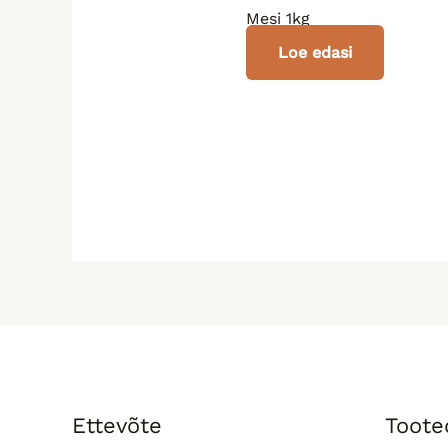
Mesi 1kg
Loe edasi
Ettevõte
Toote