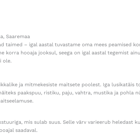
la, Saaremaa
d taimed – igal aastal tuvastame oma mees peamised kor
he korra hooaja jooksul, seega on igal aastal tegemist ain
 ole.
kalike ja mitmekesiste maitsete poolest. Iga lusikatäis t
äiteks paakspuu, ristiku, paju, vahtra, mustika ja pohla 
maitseelamuse.
stuuriga, mis sulab suus. Selle värv varieerub heledast 
ooajal saadaval.