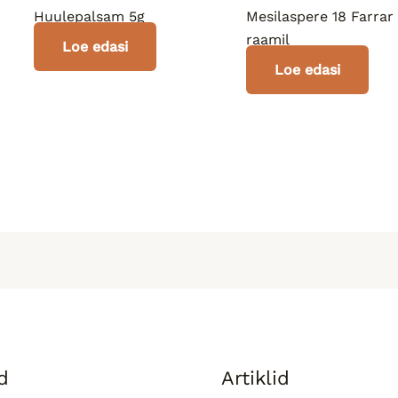
Huulepalsam 5g
Mesilaspere 18 Farrar
raamil
Loe edasi
Loe edasi
d
Artiklid