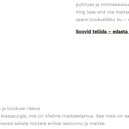
puhtuse ja mitmekesisu
ning lase end viia mait
saare looduslikku ilu 
Soovid tellida – edast
ja looduse rikkus
klaaspurgis, mis on tõeline maitseelamus. See mesi on
avad sellele tootele erilise iseloomu ja maitse.