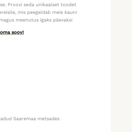
se. Proovi seda unikaalset toodet
sereisile, mis peegeldab meie kauni
– magus meenutus igaks päevaks!
a oma soov!
 saadud Saaremaa metsades