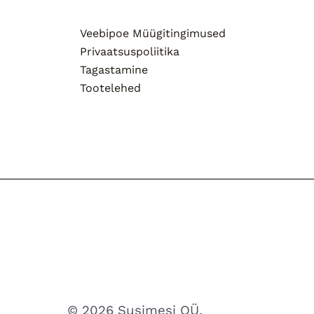
Veebipoe Müügitingimused
Privaatsuspoliitika
Tagastamine
Tootelehed
© 2026 Susimesi OÜ.