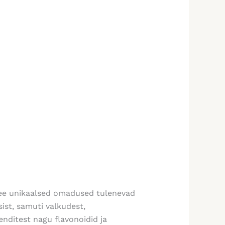
Mee unikaalsed omadused tulenevad
sist, samuti valkudest,
enditest nagu flavonoidid ja