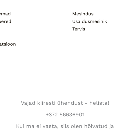
semad
Mesindus
pered
Usaldusmesinik
Tervis
atsioon
Vajad kiiresti ühendust - helista!
+372 56636901
Kui ma ei vasta, siis olen hõivatud ja