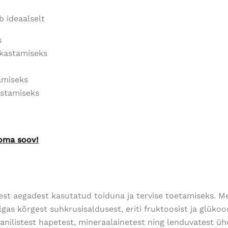
 ideaalselt
s
ikastamiseks
amiseks
ustamiseks
oma soov!
est aegadest kasutatud toiduna ja tervise toetamiseks. 
ulgas kõrgest suhkrusisaldusest, eriti fruktoosist ja glükoo
anilistest hapetest, mineraalainetest ning lenduvatest üh