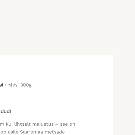
si
/ Mesi 300g
üdud!
m kui lihtsalt maiustus – see on
toob esile Saaremaa metsade