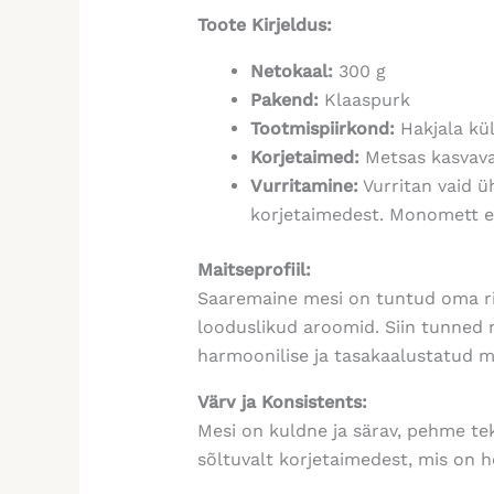
Toote Kirjeldus:
Netokaal:
300 g
Pakend:
Klaaspurk
Tootmispiirkond:
Hakjala kü
Korjetaimed:
Metsas kasvava
Vurritamine:
Vurritan vaid ü
korjetaimedest. Monomett ei
Maitseprofiil:
Saaremaine mesi on tuntud oma rik
looduslikud aroomid. Siin tunned n
harmoonilise ja tasakaalustatud 
Värv ja Konsistents:
Mesi on kuldne ja särav, pehme tek
sõltuvalt korjetaimedest, mis on h