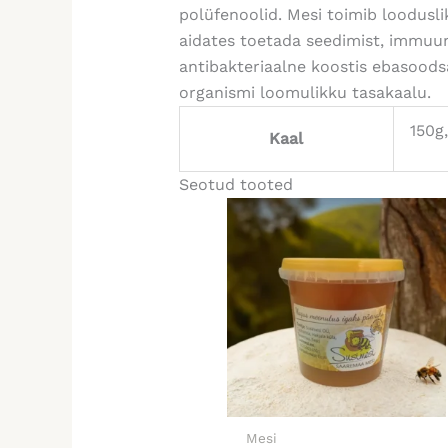
polüfenoolid. Mesi toimib loodus
aidates toetada seedimist, immuun
antibakteriaalne koostis ebasoods
organismi loomulikku tasakaalu.
150g
Kaal
Seotud tooted
Mesi