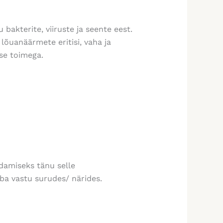
bakterite, viiruste ja seente eest.
lõuanäärmete eritisi, vaha ja
lse toimega.
damiseks tänu selle
ba vastu surudes/ närides.