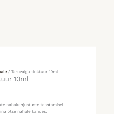
hale
/ Taruvaigu tinktuur 10ml
tuur 10ml
ate nahakahjustuste taastamisel
ina otse nahale kandes.