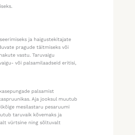
seks.
eerimiseks ja haigustekitajate
duvate pragude täitmiseks või
nakute vastu. Taruvaigu
igu- või palsamilaadseid eritisi,
s kasepungade palsamist
akaspruunikas. Aja jooksul muutub
elkõige mesilastaru pesaruumi
uutub taruvaik kõvemaks ja
lt vürtsine ning sõltuvalt