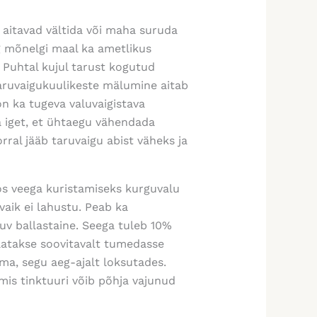
 aitavad vältida või maha suruda
g mõnelgi maal ka ametlikus
 Puhtal kujul tarust kogutud
aruvaigukuulikeste mälumine aitab
on ka tugeva valuvaigistava
a iget, et ühtaegu vähendada
ral jääb taruvaigu abist väheks ja
os veega kuristamiseks kurguvalu
vaik ei lahustu. Peab ka
duv ballastaine. Seega tuleb 10%
alatakse soovitavalt tumedasse
ma, segu aeg-ajalt loksutades.
mis tinktuuri võib põhja vajunud