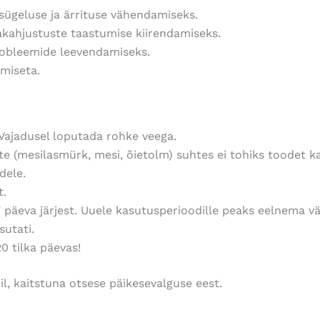
 sügeluse ja ärrituse vähendamiseks.
hakahjustuste
taastumise kiirendamiseks.
probleemide
leevendamiseks.
miseta.
 Vajadusel loputada rohke veega.
te (mesilasmürk, mesi, õietolm) suhtes ei tohiks toodet
k
dele.
t.
 päeva järjest. Uuele kasutusperioodille peaks eelnema
vä
sutati.
0 tilka päevas!
l, kaitstuna otsese päikesevalguse eest.