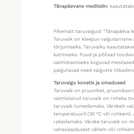
Tänapäevane meditsiin:
kasutataks
Pikemalt taruvaigust “Tänapäeva 
Taruvaik on kleepuv vaigusarnane a
tõrjumiseks. Taruvaiku kasutataks
katmiseks. Puud ja põõsad toodava
valmistamiseks koguvad mesilased p
paigutavad need vaiguste tilkadena
Taruvaigu koostis ja omadused
Taruvaik on pruunikat, pruunikasr
valmistatud taruvaik on roheka too
taruvaik tumedamaks. Värskelt val
temperatuuril (30 °C või rohkem). 
rabedamaks. Värske taruvaik on me
vahasisaldusest vähem või rohkem 