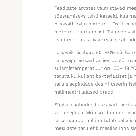
Teadlaste arvates valmistavad mes
tõestamiseks tehti katseid, kus mes
piisavalt palju õietolmu. Osutus, e
õietolmu töötlemisel. Taimede vai
kvaliteedi ja aktiivsusega, sisalda
Taruvaik sisaldab 50–60% või ka r
Taruvaigu erikaal varieerub sõltuva
sulamistemperatuur on 100–118 °C
taruvaiku kui antibakteriaalset ja
taru sisepindade desinfitseerimise
millimeetri laiused praod.
Sügise saabudes hakkavad mesilased
vaha seguga. Mõnikord ennustavad 
kitsendanud, milline tuleb eelseis
mesilaste taru ehk mesilaslinna si