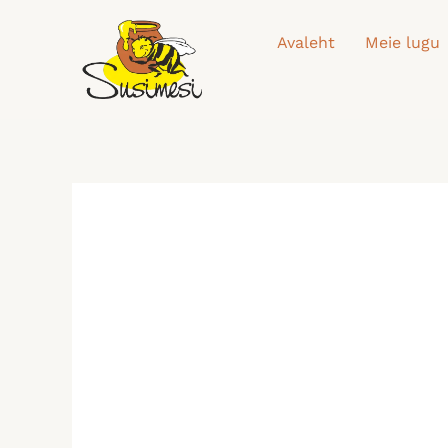
Skip
to
Avaleht
Meie lugu
content