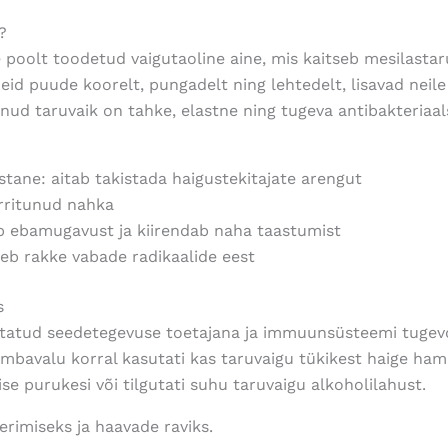
?
poolt toodetud vaigutaoline aine, mis kaitseb mesilastaru 
id puude koorelt, pungadelt ning lehtedelt, lisavad neile 
inud taruvaik on tahke, elastne ning tugeva antibakteriaa
astane:
aitab takistada haigustekitajate arengut
rritunud nahka
b ebamugavust ja kiirendab naha taastumist
seb rakke vabade radikaalide eest
s
utatud seedetegevuse toetajana ja immuunsüsteemi
tugev
bavalu korral kasutati kas taruvaigu tükikest haige ham
se purukesi või tilgutati suhu taruvaigu alkoholilahust.
rimiseks ja haavade raviks.