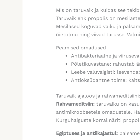
Mis on taruvaik ja kuidas see tekib
Taruvaik ehk propolis on mesilaste 
Mesilased koguvad vaiku ja palsame
õietolmu ning viivad tarusse. Valm
Peamised omadused
Antibakteriaalne ja viirusev
Põletikuvastane:
rahustab ä
Leebe valuvaigisti:
leevenda
Antioksüdantne toime:
kait
Taruvaik ajaloos ja rahvameditsiini
Rahvameditsiin:
taruvaiku on kas
antimikroobsetele omadustele. Ham
Kurguhaiguste korral näriti propoli
Egiptuses ja antiikajastul:
palsamee