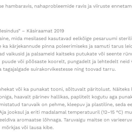
e hambaravis, nahaprobleemide ravis ja viiruste
ennetami
Mesindus” – Käsiraamat 2019
ine, mida mesilased kasutavad eelkõige pesaruumi sterilis
e ka kärjekannude pinna poleerimiseks ja samuti tarus lei
d vaikusid ja palsameid kaitseks putukate või seente rün
uude või põõsaste koorelt, pungadelt ja lehtedelt neid va
 tagajalgade suirakorvikestesse ning toovad tarru.
ohekat või ka punakat tooni, sõltuvalt päritolust. Näitek
niga, haavalt pärinev hallikas, paplitelt kogutu aga pun
mistatud taruvaik on pehme, kleepuv ja plastiline, seda e
Aja jooksul ja eriti madalamal temperatuuril (12–15 °C) m
eldiva aromaatse lõhnaga. Taruvaigu maitse on varieeruva
mõrkjas või lausa kibe.