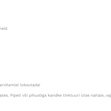
neid.
arvitamist loksutada!
ates.
Pipeti või pihustiga kandke tinktuuri otse nahale, vaj