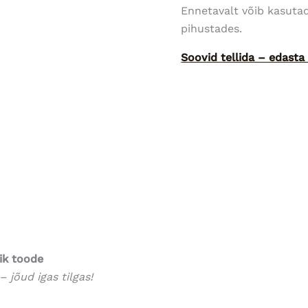
Ennetavalt võib kasuta
pihustades.
Soovid tellida – edast
ik toode
 jõud igas tilgas!