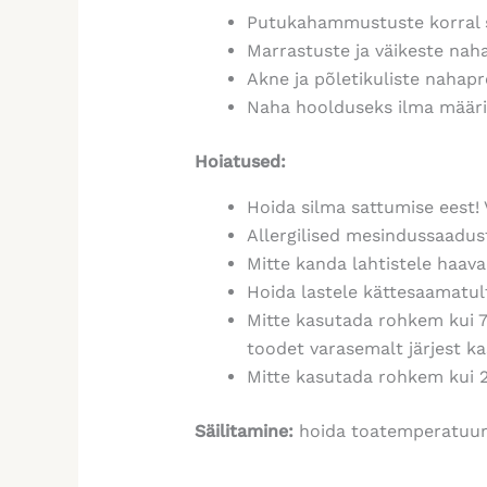
Putukahammustuste
korral
Marrastuste ja väikeste na
Akne ja põletikuliste naha
Naha hoolduseks
ilma määri
Hoiatused:
Hoida silma sattumise eest!
Allergilised mesindussaadus
Mitte kanda lahtistele haava
Hoida lastele kättesaamatul
Mitte kasutada rohkem kui 7
toodet varasemalt järjest ka
Mitte kasutada rohkem kui 2
Säilitamine:
hoida toatemperatuuri