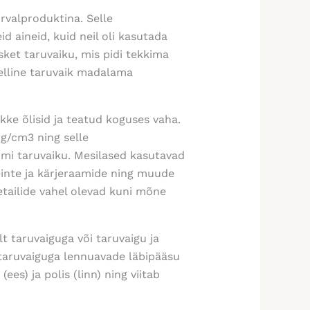
rvalproduktina. Selle
d aineid, kuid neil oli kasutada
sket taruvaiku, mis pidi tekkima
selline taruvaik madalama
ke õlisid ja teatud koguses vaha.
8 g/cm
3
ning selle
mi taruvaiku. Mesilased kasutavad
seinte ja kärjeraamide ning muude
etailide vahel olevad kuni mõne
t taruvaiguga või taruvaigu ja
 taruvaiguga lennuavade läbipääsu
o
(ees) ja
polis
(linn) ning viitab