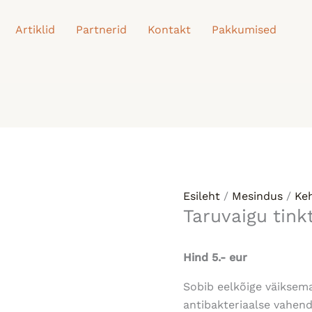
Artiklid
Partnerid
Kontakt
Pakkumised
Esileht
/
Mesindus
/
Ke
Taruvaigu tink
Hind 5.- eur
Sobib eelkõige väiksem
antibakteriaalse vahend