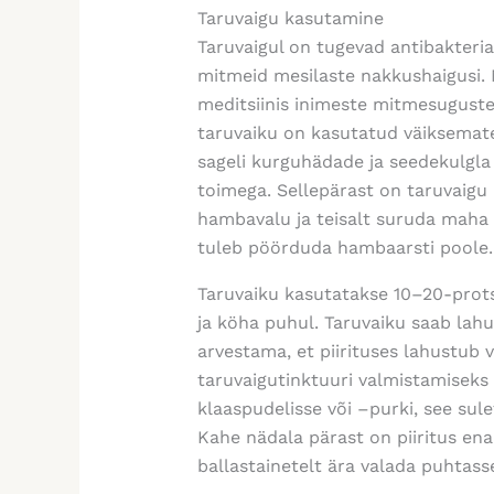
Taruvaigu kasutamine
Taruvaigul on tugevad antibakteria
mitmeid mesilaste nakkushaigusi. 
meditsiinis inimeste mitmesuguste
taruvaiku on kasutatud väiksemate
sageli kurguhädade ja seedekulgla 
toimega. Sellepärast on taruvaigu 
hambavalu ja teisalt suruda maha p
tuleb pöörduda hambaarsti poole.
Taruvaiku kasutatakse 10–20-prots
ja köha puhul. Taruvaiku saab lahu
arvestama, et piirituses lahustub 
taruvaigutinktuuri valmistamiseks 
klaaspudelisse või –purki, see su
Kahe nädala pärast on piiritus en
ballastainetelt ära valada puhtass