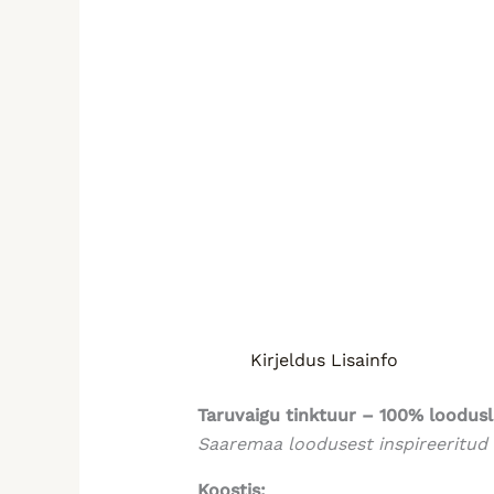
Kirjeldus
Lisainfo
Taruvaigu tinktuur
–
100% loodusl
Saaremaa loodusest inspireeritud –
Koostis: