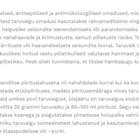
alsed, antiseptilised ja antimükoloogilised omadused, mis
Neid taruvaigu omadusi kasutatakse rahvameditsiinis nin
 haiguslike seisundite leevendamiseks või parandamiseks.
 nahahaavade ja kriimustuste, samuti põletuste raviks. T
ärrituste või haavandieelsete seisundite korral. Taruvaik 
kuulikesi hoitud vastu põletikuliselt valutavat hammast j
õletikku. Peab siiski tunnistama, et tõsise hambaaugu kor
endilise piirituslahusena nii nahahädade korral kui ka ko
stada etüülpiirituses, madala piiritusemääraga viinas taru
vaid umbes pool taruvaigust, ülejäänu on taruvaigus sisal
võtta 20 grammi taruvaiku ja 90–100 ml piiritust. Segu v
letakse kaanega ja paigutatakse pimedasse hoiupaika valmi
amiku taruvaigu toimeainetest lahustanud ja kasutamisval
e klaaspudelisse või –purki.