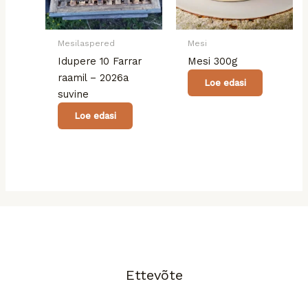
Mesilaspered
Mesi
Idupere 10 Farrar
Mesi 300g
raamil – 2026a
Loe edasi
suvine
Loe edasi
Ettevõte