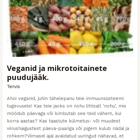
Veganid ja mikrotoitainete
puudujääk.
Tervis
Ahoi veganid, juhin tähelepanu teie immuunsüsteemi
tugevusele! Kas teie jaoks on nohu lihtsalt ‘nohu’, mis
möödub päevaga või kimbutab see teid vähem, kui
korra aastas? Kas taastute külmetus- või muudest
viirushaigustest päeva-paariga või pigem kulub nädal ja
rohkem?Viimasel ajal avaldatud uuringud näitavad, et