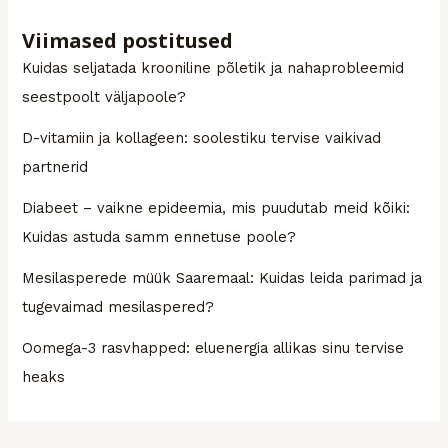
Viimased postitused
Kuidas seljatada krooniline põletik ja nahaprobleemid
seestpoolt väljapoole?
D-vitamiin ja kollageen: soolestiku tervise vaikivad
partnerid
Diabeet – vaikne epideemia, mis puudutab meid kõiki:
Kuidas astuda samm ennetuse poole?
Mesilasperede müük Saaremaal: Kuidas leida parimad ja
tugevaimad mesilaspered?
Oomega-3 rasvhapped: eluenergia allikas sinu tervise
heaks