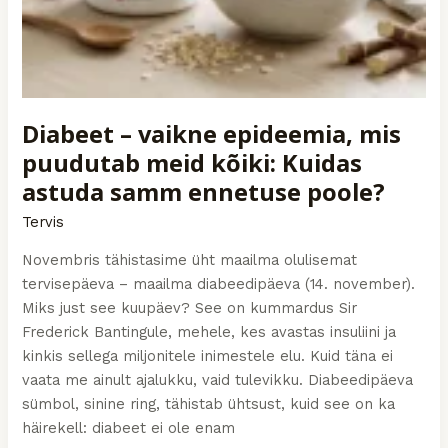
Diabeet – vaikne epideemia, mis
puudutab meid kõiki: Kuidas
astuda samm ennetuse poole?
Tervis
Novembris tähistasime üht maailma olulisemat
tervisepäeva – maailma diabeedipäeva (14. november).
Miks just see kuupäev? See on kummardus Sir
Frederick Bantingule, mehele, kes avastas insuliini ja
kinkis sellega miljonitele inimestele elu. Kuid täna ei
vaata me ainult ajalukku, vaid tulevikku. Diabeedipäeva
sümbol, sinine ring, tähistab ühtsust, kuid see on ka
häirekell: diabeet ei ole enam