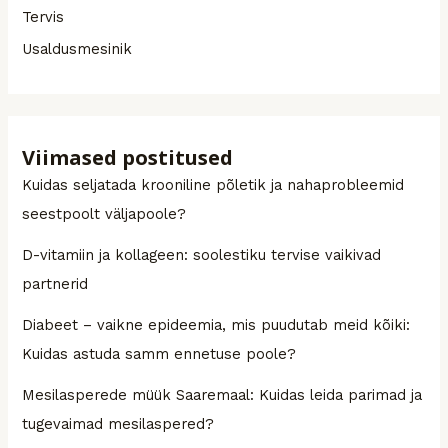
Tervis
Usaldusmesinik
Viimased postitused
Kuidas seljatada krooniline põletik ja nahaprobleemid
seestpoolt väljapoole?
D-vitamiin ja kollageen: soolestiku tervise vaikivad
partnerid
Diabeet – vaikne epideemia, mis puudutab meid kõiki:
Kuidas astuda samm ennetuse poole?
Mesilasperede müük Saaremaal: Kuidas leida parimad ja
tugevaimad mesilaspered?