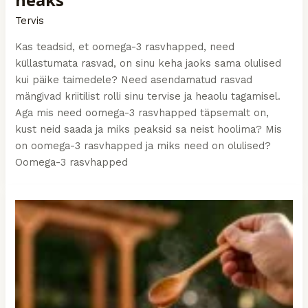
heaks
Tervis
Kas teadsid, et oomega-3 rasvhapped, need
küllastumata rasvad, on sinu keha jaoks sama olulised
kui päike taimedele? Need asendamatud rasvad
mängivad kriitilist rolli sinu tervise ja heaolu tagamisel.
Aga mis need oomega-3 rasvhapped täpsemalt on,
kust neid saada ja miks peaksid sa neist hoolima? Mis
on oomega-3 rasvhapped ja miks need on olulised?
Oomega-3 rasvhapped