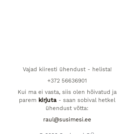
Vajad kiiresti ühendust - helista!
+372 56636901
Kui ma ei vasta, siis olen hõivatud ja
parem
kirjuta
- saan sobival hetkel
ühendust võtta:
raul@susimesi.ee