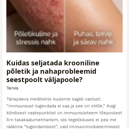
Kuidas seljatada krooniline
põletik ja nahaprobleemid
seestpoolt väljapoole?
Tervis
Tänapäeva meditsiinis kuuleme sageli vastust:
“Immuunsust tugevdada ei saa ja see on ohtlik.” Kuigi
kliinilisest vaatepunktist on immuunsüsteem tõepoolest
õrn tasakaalumehhanism, siis tegelikkuses ei pea me
rääkima “tugevdamisest”, vaid immuunmoduleerimisest