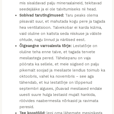
mis sisaldavad palju mineraalaineid, tekitavad
seedejääke ja ei ole talvitumiseks nii head.
Sobivad tarutingimused:
Taru peaks olema
piisavalt suur, et mahutada kogu pere ja tagada
hea ventilatsioon. Talvekobar ei karda külma,
vaid oluline on kaitsta seda niiskuse ja väliste
ohtude, nagu linnud ja närilised eest.
Õigeaegne varroalesta tõrje:
Lestatõrje on
oluline teha enne talve, et tagada tervete
mesilastega pered. Tähelepanu on vaja
pöörata ka sellele, et meie sügised on palju
pikemalt soojad ja mesilaste lendlus toimub ka
oktoobris, vahel ka novembris – see aga
tähendab, et kui lestatõrje on lõppenud
septembri alguses, jõuavad mesilased endale
uuesti suure hulga lestasid mujalt hankida,
röövides naabermesila nõrkasid ja ravimata
peresid.
Tee koostööd:
lepi oma lähemate mesinikega