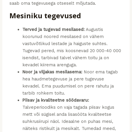
saab oma tegevusega otseselt mõjutada.
Mesiniku tegevused
Terved ja tugevad mesilased:
Augustis
koorunud noored mesilased on vähem
vastuvõtlikud lestade ja haiguste suhtes.
Tugevad pered, mis koosnevad 20 000-40 000
isendist, tarbivad talvel vähem toitu ja on
kevadel kiirema arenguga.
Noor ja viljakas mesilasema:
Noor ema tagab
hea haudmetegevuse ja pere tugevuse
kevadel. Ema puudumisel on pere rahutu ja
tarbib rohkem toitu.
Piisav ja kvaliteetne söödavaru:
Talveperioodiks on vaja tagada piisav kogus
mett või sügisel anda lisasööta kvaliteetse
suhkrusiirupi näol. Ideaalne on puhas mesi,
näiteks ristikult ja mesikalt. Tumedad meed,