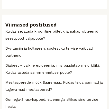
Viimased postitused
Kuidas seljatada krooniline põletik ja nahaprobleemid
seestpoolt väljapoole?
D-vitamiin ja kollageen: soolestiku tervise vaikivad
partnerid
Diabeet – vaikne epideemia, mis puudutab meid kõiki:
Kuidas astuda samm ennetuse poole?
Mesilasperede müük Saaremaal: Kuidas leida parimad ja
tugevaimad mesilaspered?
Oomega-3 rasvhapped: eluenergia allikas sinu tervise
heaks