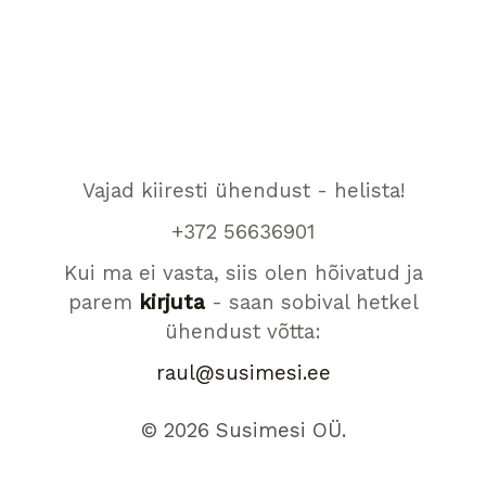
Vajad kiiresti ühendust - helista!
+372 56636901
Kui ma ei vasta, siis olen hõivatud ja
parem
kirjuta
- saan sobival hetkel
ühendust võtta:
raul@susimesi.ee
© 2026 Susimesi OÜ.