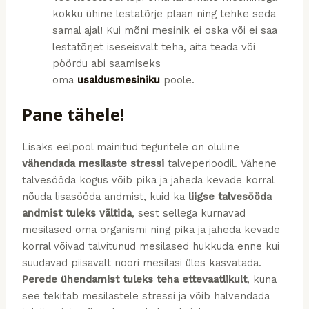
kokku ühine lestatõrje plaan ning tehke seda
samal ajal! Kui mõni mesinik ei oska või ei saa
lestatõrjet iseseisvalt teha, aita teada või
pöördu abi saamiseks
oma
usaldusmesiniku
poole.
Pane tähele!
Lisaks eelpool mainitud teguritele on oluline
vähendada mesilaste stressi
talveperioodil. Vähene
talvesööda kogus võib pika ja jaheda kevade korral
nõuda lisasööda andmist, kuid ka
liigse talvesööda
andmist tuleks vältida
, sest sellega kurnavad
mesilased oma organismi ning pika ja jaheda kevade
korral võivad talvitunud mesilased hukkuda enne kui
suudavad piisavalt noori mesilasi üles kasvatada.
Perede ühendamist tuleks teha ettevaatlikult
, kuna
see tekitab mesilastele stressi ja võib halvendada