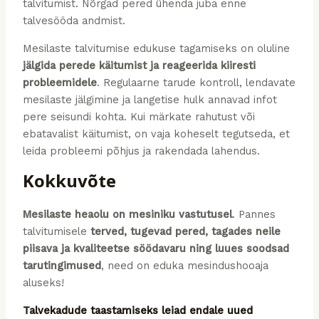
talvitumist. Nõrgad pered ühenda juba enne
talvesööda andmist.
Mesilaste talvitumise edukuse tagamiseks on oluline
jälgida perede käitumist ja reageerida kiiresti
probleemidele
. Regulaarne tarude kontroll, lendavate
mesilaste jälgimine ja langetise hulk annavad infot
pere seisundi kohta. Kui märkate rahutust või
ebatavalist käitumist, on vaja koheselt tegutseda, et
leida probleemi põhjus ja rakendada lahendus.
Kokkuvõte
Mesilaste heaolu on mesiniku vastutusel
. Pannes
talvitumisele
terved, tugevad pered, tagades neile
piisava ja kvaliteetse söödavaru ning luues soodsad
tarutingimused
, need on eduka mesindushooaja
aluseks!
Talvekadude taastamiseks leiad endale uued