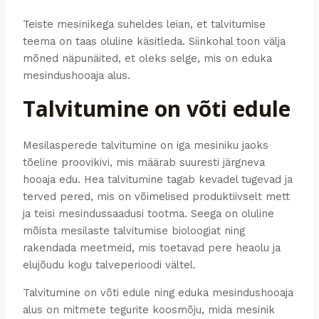
Teiste mesinikega suheldes leian, et talvitumise
teema on taas oluline käsitleda. Siinkohal toon välja
mõned näpunäited, et oleks selge, mis on eduka
mesindushooaja alus.
Talvitumine on võti edule
Mesilasperede talvitumine on iga mesiniku jaoks
tõeline proovikivi, mis määrab suuresti järgneva
hooaja edu. Hea talvitumine tagab kevadel tugevad ja
terved pered, mis on võimelised produktiivselt mett
ja teisi mesindussaadusi tootma. Seega on oluline
mõista mesilaste talvitumise bioloogiat ning
rakendada meetmeid, mis toetavad pere heaolu ja
elujõudu kogu talveperioodi vältel.
Talvitumine on võti edule ning eduka mesindushooaja
alus on mitmete tegurite koosmõju, mida mesinik