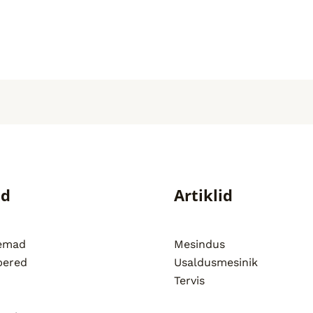
ed
Artiklid
semad
Mesindus
pered
Usaldusmesinik
Tervis