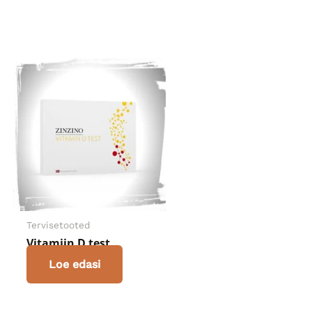
Tervisetooted
Vitamiin D test
Loe edasi