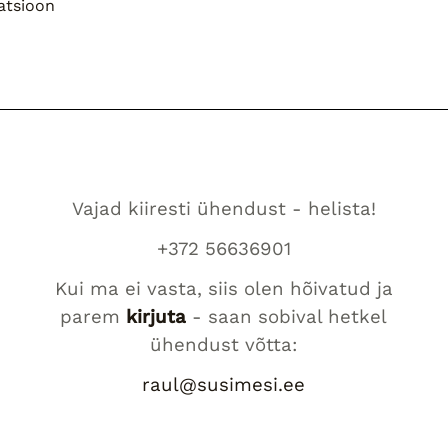
atsioon
Vajad kiiresti ühendust - helista!
+372 56636901
Kui ma ei vasta, siis olen hõivatud ja
parem
kirjuta
- saan sobival hetkel
ühendust võtta:
raul@susimesi.ee