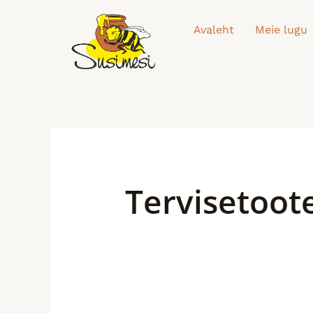
Skip
to
Avaleht
Meie lugu
content
Tervisetoot