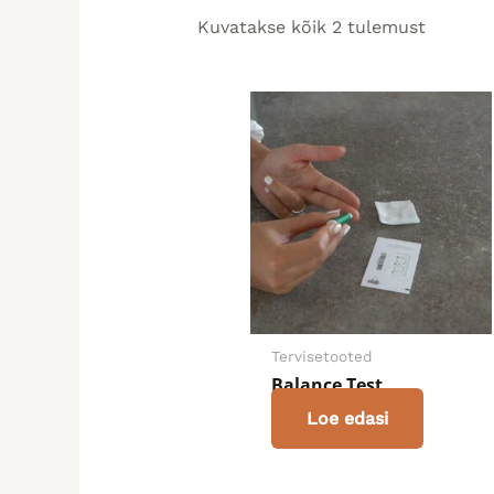
Kuvatakse kõik 2 tulemust
Tervisetooted
Balance Test
Loe edasi