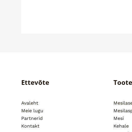
Ettevõte
Toot
Avaleht
Mesila
Meie lugu
Mesilas
Partnerid
Mesi
Kontakt
Kehale