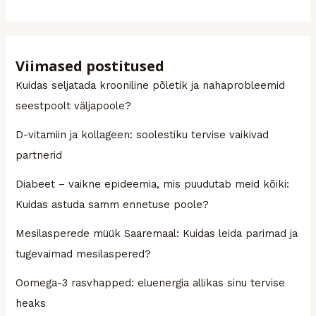
Viimased postitused
Kuidas seljatada krooniline põletik ja nahaprobleemid
seestpoolt väljapoole?
D-vitamiin ja kollageen: soolestiku tervise vaikivad
partnerid
Diabeet – vaikne epideemia, mis puudutab meid kõiki:
Kuidas astuda samm ennetuse poole?
Mesilasperede müük Saaremaal: Kuidas leida parimad ja
tugevaimad mesilaspered?
Oomega-3 rasvhapped: eluenergia allikas sinu tervise
heaks