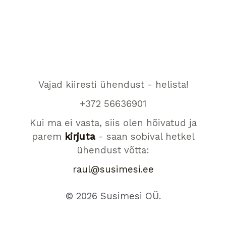
Vajad kiiresti ühendust - helista!
+372 56636901
Kui ma ei vasta, siis olen hõivatud ja
parem
kirjuta
- saan sobival hetkel
ühendust võtta:
raul@susimesi.ee
© 2026 Susimesi OÜ.