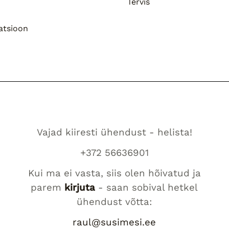
Tervis
atsioon
Vajad kiiresti ühendust - helista!
+372 56636901
Kui ma ei vasta, siis olen hõivatud ja
parem
kirjuta
- saan sobival hetkel
ühendust võtta:
raul@susimesi.ee