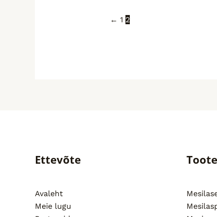
←
1
2
Ettevõte
Toot
Avaleht
Mesila
Meie lugu
Mesilas