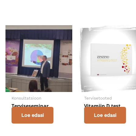
Konsultatsioon
Tervisetooted
Terviseseminar
Vitamiin D test
Loe edasi
Loe edasi