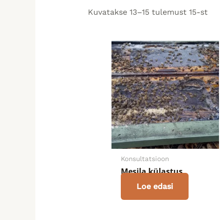
Kuvatakse 13–15 tulemust 15-st
Konsultatsioon
Mesila külastus
Loe edasi