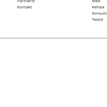
Partnerid
Mesi
Kontakt
Kehale
Konsult
Testid