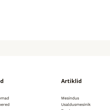
ed
Artiklid
semad
Mesindus
pered
Usaldusmesinik