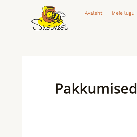
Skip
to
Avaleht
Meie lugu
content
Pakkumise